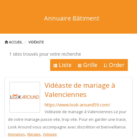
Annuaire Bâtiment
ACCUEIL
VIDÉASTE
1 sites trouvés pour votre recherche
Liste
Grille
Order
Vidéaste de mariage à
Valenciennes
https://www.look-around59.com/
Vidéaste de mariage à Valenciennes Le jour
de votre mariage passe vite, trop vite. Pour en garder une trace,
Look Around vous accompagne avec discrétion et bienveillance.
,
,
Animation
Mariage
Vidéaste