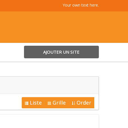
Your own text here.
AJOUTER UN SITE
Liste
Grille
Order