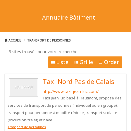
Annuaire Bâtiment
ACCUEIL
TRANSPORT DE PERSONNES
3 sites trouvés pour votre recherche
Liste
Grille
Order
Taxi Nord Pas de Calais
http://www.taxi-jean-luc.com/
Taxi jean luc, basé à Hautmont, propose des
services de transport de personnes (individuel ou en groupe),
transport pour personne à mobilité réduite, transport scolaire
(excursion/trajet) et nave
Transport de personnes