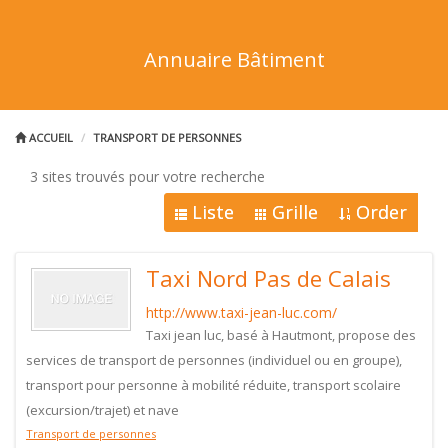
Annuaire Bâtiment
ACCUEIL
TRANSPORT DE PERSONNES
3 sites trouvés pour votre recherche
Liste
Grille
Order
Taxi Nord Pas de Calais
http://www.taxi-jean-luc.com/
Taxi jean luc, basé à Hautmont, propose des
services de transport de personnes (individuel ou en groupe),
transport pour personne à mobilité réduite, transport scolaire
(excursion/trajet) et nave
Transport de personnes