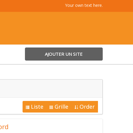
Your own text here.
AJOUTER UN SITE
Liste
Grille
Order
ord