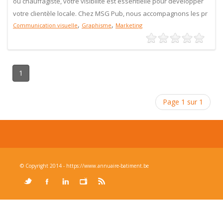
ou chauffagiste, votre visibilité est essentielle pour développer
votre clientèle locale. Chez MSG Pub, nous accompagnons les pr
,
,
Communication visuelle
Graphisme
Marketing
1
Page 1 sur 1
© Copyright 2014 - https://www.annuaire-batiment.be