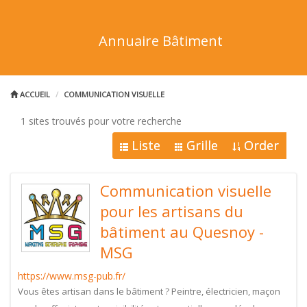
Annuaire Bâtiment
ACCUEIL
COMMUNICATION VISUELLE
1 sites trouvés pour votre recherche
Liste
Grille
Order
Communication visuelle
pour les artisans du
bâtiment au Quesnoy -
MSG
https://www.msg-pub.fr/
Vous êtes artisan dans le bâtiment ? Peintre, électricien, maçon